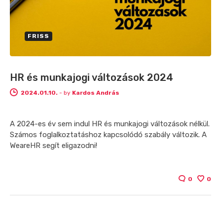
FRISS
HR és munkajogi változások 2024
2024.01.10.
-
by
Kardos András
A 2024-es év sem indul HR és munkajogi változások nélkül.
Számos foglalkoztatáshoz kapcsolódó szabály változik. A
WeareHR segít eligazodni!
0
0