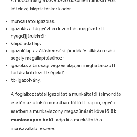
A módosításig a következő dokumentumokat volt
kötelező kiléptetéskor kiadni:
munkáltatói igazolás;
igazolás a tárgyévben levont és megfizetett
nyugdíjjárulékról;
kilépő adatlap;
igazolólap az álláskeresési járadék és álláskeresési
segély megállapításához;
igazolás a bírósági végzés alapján meghatározott
tartási kötelezettségekről;
tb-igazolvány.
A foglalkoztatási igazolást a munkáltatói felmondás
esetén az utolsó munkában töltött napon, egyéb
esetben a munkaviszony megszűnését követő
öt
munkanapon belül
adja ki a munkáltató a
munkavállaló részére.