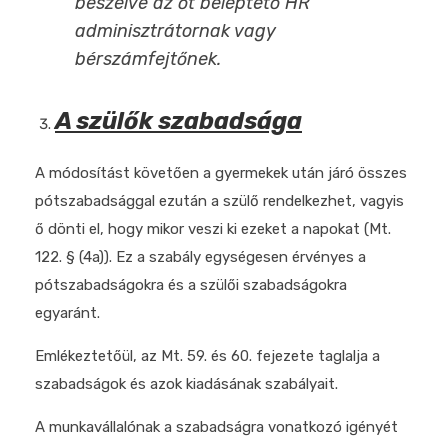
beszélve az őt beléptető HR
adminisztrátornak vagy
bérszámfejtőnek.
A szülők szabadsága
A módosítást követően a gyermekek után járó összes
pótszabadsággal ezután a szülő rendelkezhet, vagyis
ő dönti el, hogy mikor veszi ki ezeket a napokat (Mt.
122. § (4a)). Ez a szabály egységesen érvényes a
pótszabadságokra és a szülői szabadságokra
egyaránt.
Emlékeztetőül, az Mt. 59. és 60. fejezete taglalja a
szabadságok és azok kiadásának szabályait.
A munkavállalónak a szabadságra vonatkozó igényét