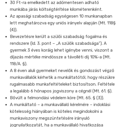
30 Ft-ra emelkedett az adómentesen adható
munkába járás költségtérítése kilométerenként.
Az apasági szabadság egységesen 10 munkanapban
lett meghatározva egy uniós irányelv alapján (Mt. 118§
(4)).
Bevezetésre került a szülői szabadság fogalma és
rendszere (ld. 3. pont – „A szülők szabadsága”). A
gyermek 3 éves koráig lehet igénybe venni, viszont a
díjazás mértéke mindössze a távolléti díj 10%-a (Mt.
118/A. §).
A 8 éven aluli gyermeket nevelők és gondozást végző
munkavállalók kérhetik a munkáltatótól, hogy részükre
rugalmasabb munkafeltételeket biztosítson. Feltétele
a legalább 6 hónapos jogviszony a cégnél (Mt. 61. §).
Bővült a felmondási védelem köre (Mt. 65. § (3)).
A munkáltató – a munkavállaló kérelmére – indoklási
kötelesség hiányában is köteles megindokolni a
munkaviszony megszüntetésére irányuló
jognyilatkozatát, ha a munkavállaló hivatkozása