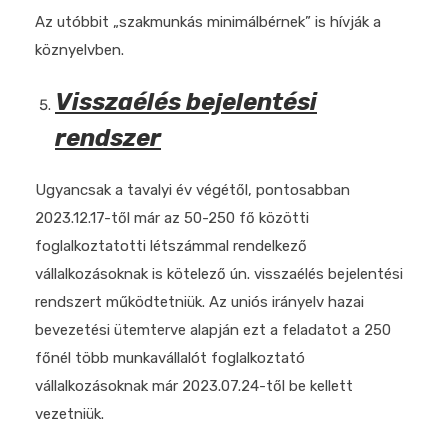
Az utóbbit „szakmunkás minimálbérnek” is hívják a
köznyelvben.
Visszaélés bejelentési
rendszer
Ugyancsak a tavalyi év végétől, pontosabban
2023.12.17-től már az 50-250 fő közötti
foglalkoztatotti létszámmal rendelkező
vállalkozásoknak is kötelező ún. visszaélés bejelentési
rendszert működtetniük. Az uniós irányelv hazai
bevezetési ütemterve alapján ezt a feladatot a 250
főnél több munkavállalót foglalkoztató
vállalkozásoknak már 2023.07.24-től be kellett
vezetniük.