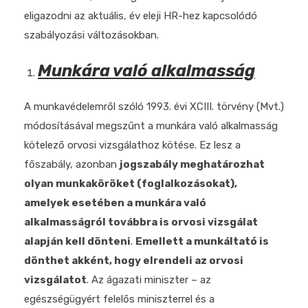
eligazodni az aktuális, év eleji HR-hez kapcsolódó
szabályozási változásokban.
Munkára való alkalmasság
A munkavédelemről szóló 1993. évi XCIII. törvény (Mvt.)
módosításával megszűnt a munkára való alkalmasság
kötelező orvosi vizsgálathoz kötése. Ez lesz a
főszabály, azonban
jogszabály meghatározhat
olyan munkaköröket (foglalkozásokat),
amelyek esetében a munkára való
alkalmasságról továbbra is orvosi vizsgálat
alapján kell dönteni
.
Emellett a munkáltató is
dönthet akként, hogy elrendeli az orvosi
vizsgálatot
. Az ágazati miniszter – az
egészségügyért felelős miniszterrel és a