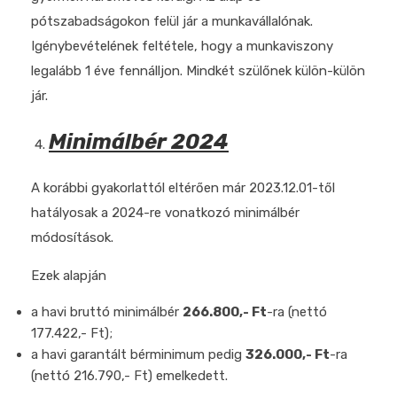
pótszabadságokon felül jár a munkavállalónak.
Igénybevételének feltétele, hogy a munkaviszony
legalább 1 éve fennálljon. Mindkét szülőnek külön-külön
jár.
Minimálbér 2024
A korábbi gyakorlattól eltérően már 2023.12.01-től
hatályosak a 2024-re vonatkozó minimálbér
módosítások.
Ezek alapján
a havi bruttó minimálbér
266.800,- Ft
-ra (nettó
177.422,- Ft);
a havi garantált bérminimum pedig
326.000,- Ft
-ra
(nettó 216.790,- Ft) emelkedett.