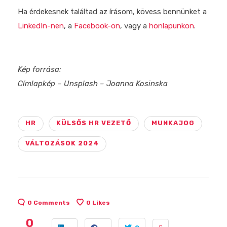
Ha érdekesnek találtad az írásom, kövess bennünket a
LinkedIn-nen
, a
Facebook-on
, vagy a
honlapunkon
.
Kép forrása:
Címlapkép – Unsplash – Joanna Kosinska
HR
KÜLSŐS HR VEZETŐ
MUNKAJOG
VÁLTOZÁSOK 2024
0 Comments
0
Likes
0