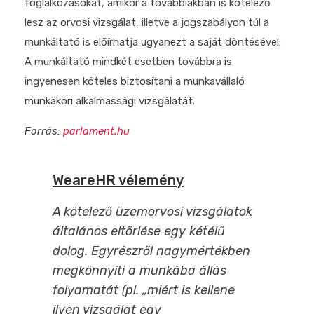
foglalkozásokat, amikor a továbbiakban is kötelező
lesz az orvosi vizsgálat, illetve a jogszabályon túl a
munkáltató is előírhatja ugyanezt a saját döntésével.
A munkáltató mindkét esetben továbbra is
ingyenesen köteles biztosítani a munkavállaló
munkaköri alkalmassági vizsgálatát.
Forrás:
parlament.hu
WeareHR vélemény
A kötelező üzemorvosi vizsgálatok
általános eltörlése egy kétélű
dolog. Egyrészről nagymértékben
megkönnyíti a munkába állás
folyamatát (pl. „miért is kellene
ilyen vizsgálat egy