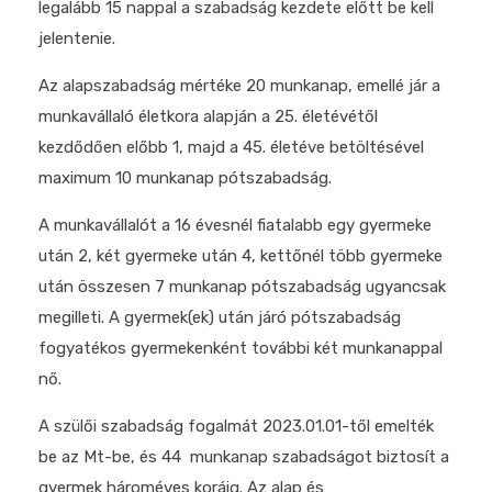
legalább 15 nappal a szabadság kezdete előtt be kell
jelentenie.
Az alapszabadság mértéke 20 munkanap, emellé jár a
munkavállaló életkora alapján a 25. életévétől
kezdődően előbb 1, majd a 45. életéve betöltésével
maximum 10 munkanap pótszabadság.
A munkavállalót a 16 évesnél fiatalabb egy gyermeke
után 2, két gyermeke után 4, kettőnél több gyermeke
után összesen 7 munkanap pótszabadság ugyancsak
megilleti. A gyermek(ek) után járó pótszabadság
fogyatékos gyermekenként további két munkanappal
nő.
A szülői szabadság fogalmát 2023.01.01-től emelték
be az Mt-be, és 44 munkanap szabadságot biztosít a
gyermek hároméves koráig. Az alap és