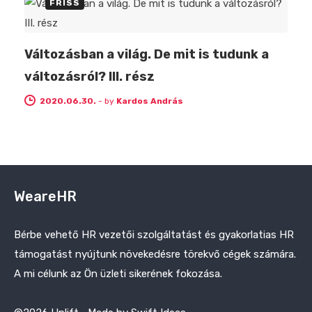
FRISS
Változásban a világ. De mit is tudunk a
változásról? III. rész
2020.06.30.
-
by
Kardos András
WeareHR
Bérbe vehető HR vezetői szolgáltatást és gyakorlatias HR
támogatást nyújtunk növekedésre törekvő cégek számára.
A mi célunk az Ön üzleti sikerének fokozása.