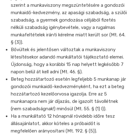
szerint a munkaviszony megszüntetésére a gondozói
munkaidő-kedvezmény, az apasági szabadság, a szülői
szabadság, a gyermek gondozása céljából fizetés
nélküli szabadság igénybevétele, vagy a rugalmas
munkafeltételek iránti kérelme miatt került sor (Mt. 64.
§ (3)).
Bővültek és jelentősen változtak a munkaviszony
létesítésekor adandó munkáltatói tájékoztató elemei.
Újdonság, hogy a korábbi 15 nap helyett legkésőbb 7
napon belül át kell adni (Mt. 46. §).
Beteg hozzátartozó esetén legfeljebb 5 munkanap jár
gondozói munkaidő-kedvezményként, ha ezt a beteg
hozzátartozó kezelőorvosa igazolja. Erre az 5
munkanapra nem jár díjazás, de igazolt távollétnek
(nem szabadságnak!) minősül (Mt. 55. § (1) l)).
Ha a munkáltató 12 hónapnál rövidebb időre tesz
állásajánlatot, akkor köteles a próbaidőt is
megfelelően arányosítani (Mt. 192. § (5)).